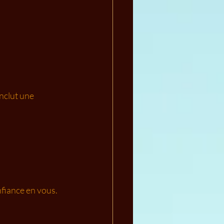
nclut une 
nfiance en vous.