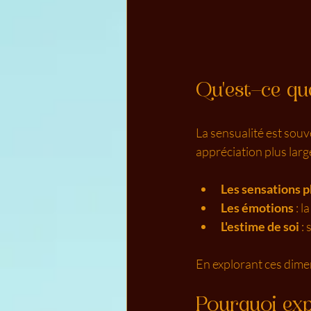
Qu'est-ce que
La sensualité est souve
appréciation plus large
Les sensations 
Les émotions
 : 
L'estime de soi
 :
En explorant ces dimen
Pourquoi exp