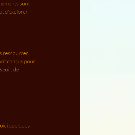
énements sont 
t d'explorer 
 ressourcer. 
sont conçus pour 
eoir, de 
oici quelques 