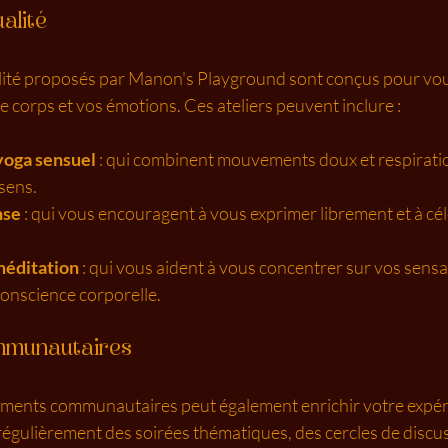
alité
alité proposés par Manon's Playground sont conçus pour vou
 corps et vos émotions. Ces ateliers peuvent inclure :
yoga sensuel
 : qui combinent mouvements doux et respirati
 sens.
nse
 : qui vous encouragent à vous exprimer librement et à cél
méditation
 : qui vous aident à vous concentrer sur vos sensat
onscience corporelle.
mmunautaires
ements communautaires peut également enrichir votre expér
égulièrement des soirées thématiques, des cercles de discus