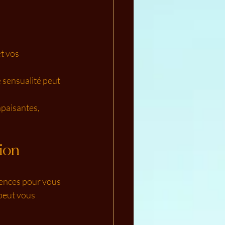
t vos 
 sensualité peut 
apaisantes, 
ion
riences pour vous 
peut vous 