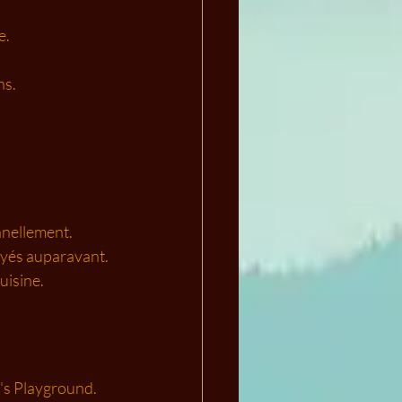
e.
ns.
nnellement.
sayés auparavant.
uisine.
's Playground. 