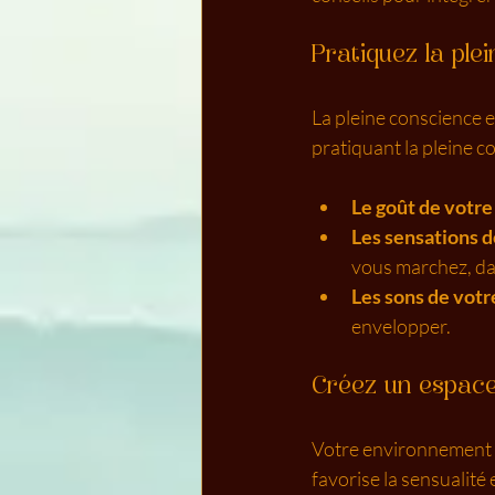
Pratiquez la ple
La pleine conscience 
pratiquant la pleine c
Le goût de votre
Les sensations d
vous marchez, da
Les sons de vot
envelopper.
Créez un espace
Votre environnement pe
favorise la sensualité 