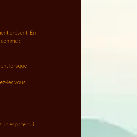
ent présent. En 
, comme :
sent lorsque 
sez-les vous 
z un espace qui 