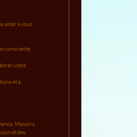
s aider à vous 
on consciente 
ébrer votre 
ions et à 
ience. Manon's 
sion et des 