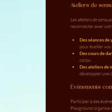
Ateliers de sensu
Les ateliers de sensu
reconnecter avec votre
Des séances de 
pour éveiller vos
Des cours de da
corps.
Des ateliers de 
développer une c
Événements co
Participer à des évén
Playground organise r