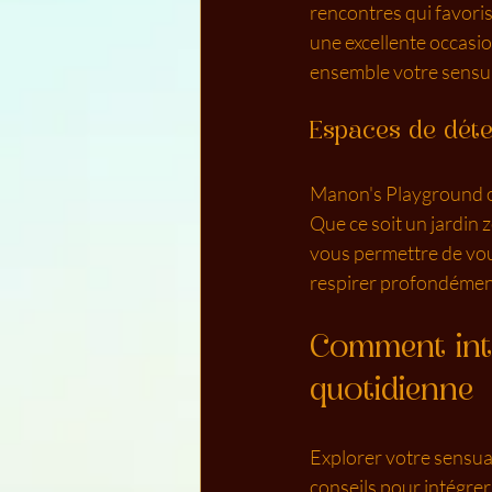
rencontres qui favoris
une excellente occasi
ensemble votre sensua
Espaces de déte
Manon's Playground o
Que ce soit un jardin 
vous permettre de vou
respirer profondément
Comment inté
quotidienne
Explorer votre sensual
conseils pour intégrer