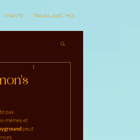
VIVANTE
TRAVAIL AVEC MOI
non's
te pas 
us-mêmes et 
ayground
 peut 
ences 