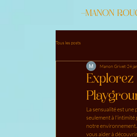
-MANON ROU
Tous les posts
Manon Grivet
24 ja
Explorez
Playgrou
La sensualité est une 
seulement à l'intimit
notre environnement. 
vous aider à découvrir