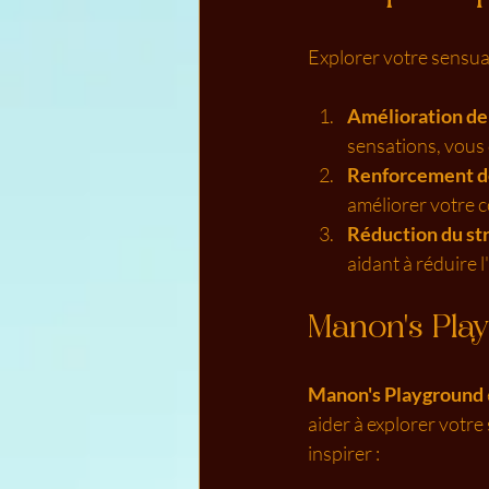
Explorer votre sensua
Amélioration de 
sensations, vous 
Renforcement de
améliorer votre c
Réduction du st
aidant à réduire l'
Manon's Play
Manon's Playground
aider à explorer votre
inspirer :