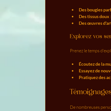
Des bougies pa
Des tissus doux
Des œuvres d'art
Explorez vos se
Prenez le temps d'expl
Écoutez de la m
Essayez de nouv
Pratiquez des ac
Témoignages 
De nombreuses personn