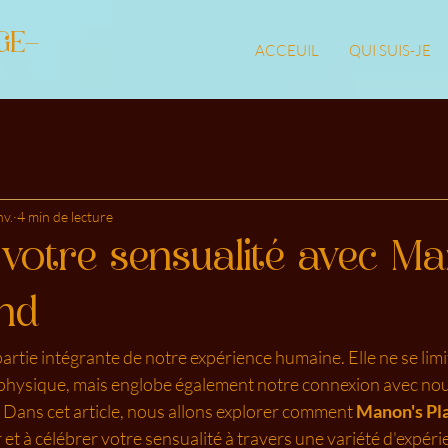
GE-
ACCEUIL
QUI SUIS-JE
nv.
4 min de lecture
 votre sensualité avec Ma
nd
partie intégrante de notre expérience humaine. Elle ne se limi
é physique, mais englobe également notre connexion avec no
Dans cet article, nous allons explorer comment 
Manon's Pl
 et à célébrer votre sensualité à travers une variété d'expéri