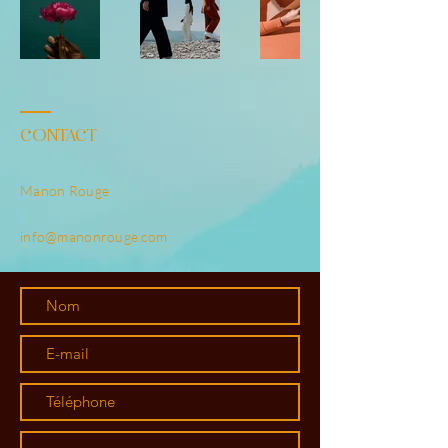
CONTACT
Manon Rouge
info@manonrouge.com